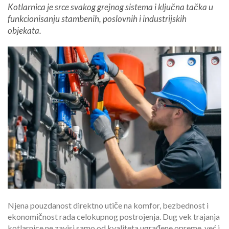
Kotlarnica je srce svakog grejnog sistema i ključna tačka u
funkcionisanju stambenih, poslovnih i industrijskih
objekata.
Njena pouzdanost direktno utiče na komfor, bezbednost i
ekonomičnost rada celokupnog postrojenja. Dug vek trajanja
kotlarnice ne zavisi samo od kvaliteta ugrađene opreme, već i