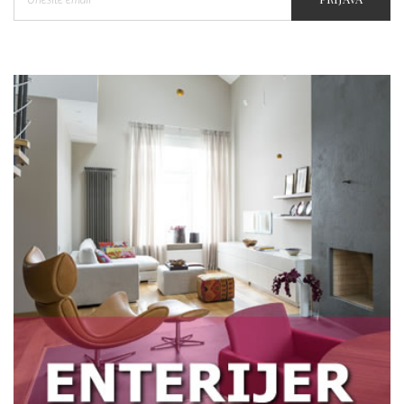
Kupovina stana na kredit - Stvarni i
skriveni troškovi dugoročne obaveze
Zašto je telehendler važan na