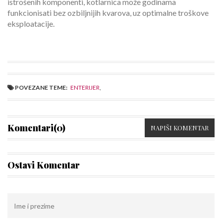
istrošenih komponenti, kotlarnica može godinama
funkcionisati bez ozbiljnijih kvarova, uz optimalne troškove
eksploatacije.
POVEZANE TEME:
ENTERIJER
,
Komentari(0)
NAPIŠI KOMENTAR
Ostavi Komentar