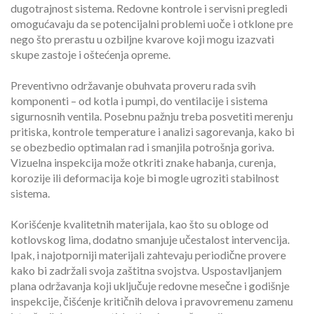
dugotrajnost sistema. Redovne kontrole i servisni pregledi
omogućavaju da se potencijalni problemi uoče i otklone pre
nego što prerastu u ozbiljne kvarove koji mogu izazvati
skupe zastoje i oštećenja opreme.
Preventivno održavanje obuhvata proveru rada svih
komponenti – od kotla i pumpi, do ventilacije i sistema
sigurnosnih ventila. Posebnu pažnju treba posvetiti merenju
pritiska, kontrole temperature i analizi sagorevanja, kako bi
se obezbedio optimalan rad i smanjila potrošnja goriva.
Vizuelna inspekcija može otkriti znake habanja, curenja,
korozije ili deformacija koje bi mogle ugroziti stabilnost
sistema.
Korišćenje kvalitetnih materijala, kao što su obloge od
kotlovskog lima, dodatno smanjuje učestalost intervencija.
Ipak, i najotporniji materijali zahtevaju periodične provere
kako bi zadržali svoja zaštitna svojstva. Uspostavljanjem
plana održavanja koji uključuje redovne mesečne i godišnje
inspekcije, čišćenje kritičnih delova i pravovremenu zamenu