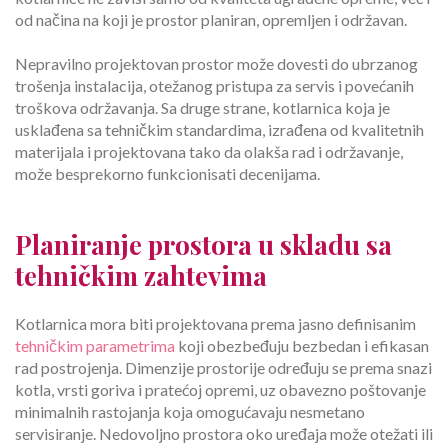
od načina na koji je prostor planiran, opremljen i održavan.
Nepravilno projektovan prostor može dovesti do ubrzanog
trošenja instalacija, otežanog pristupa za servis i povećanih
troškova održavanja. Sa druge strane, kotlarnica koja je
usklađena sa tehničkim standardima, izrađena od kvalitetnih
materijala i projektovana tako da olakša rad i održavanje,
može besprekorno funkcionisati decenijama.
Planiranje prostora u skladu sa
tehničkim zahtevima
Kotlarnica mora biti projektovana prema jasno definisanim
tehničkim parametrima
koji obezbeđuju bezbedan i efikasan
rad postrojenja. Dimenzije prostorije određuju se prema snazi
kotla, vrsti goriva i pratećoj opremi, uz obavezno poštovanje
minimalnih rastojanja koja omogućavaju nesmetano
servisiranje. Nedovoljno prostora oko uređaja može otežati ili