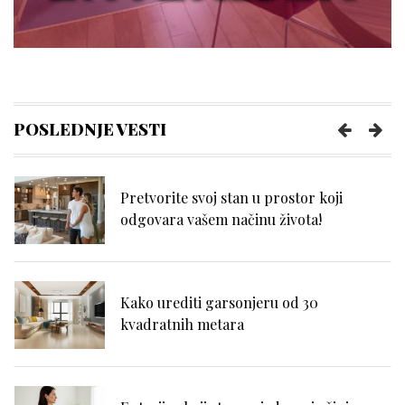
savremenim gradilištima
Kreiranje idealnog ambijenta: Više od
zidova i nameštaja – uloga ličnog
POSLEDNJE VESTI
blagostanja
Pretvorite svoj stan u prostor koji
odgovara vašem načinu života!
Kako urediti garsonjeru od 30
kvadratnih metara