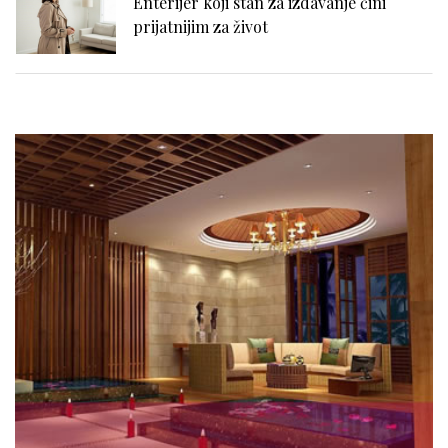
Enterijer koji stan za izdavanje čini
prijatnijim za život
Enterijer inspirisan ostrvskim životom:
kako urediti dom ako volite more i plažu
Mašina za pranje i sušenje veša: kada je
praktično rešenje, a kada treba biti
oprezan
Kupovina stana na kredit - Stvarni i
skriveni troškovi dugoročne obaveze