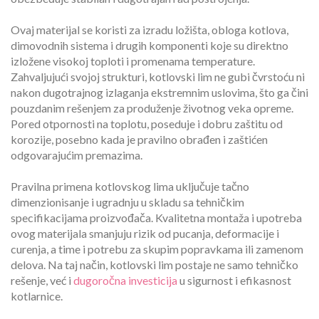
Ovaj materijal se koristi za izradu ložišta, obloga kotlova,
dimovodnih sistema i drugih komponenti koje su direktno
izložene visokoj toploti i promenama temperature.
Zahvaljujući svojoj strukturi, kotlovski lim ne gubi čvrstoću ni
nakon dugotrajnog izlaganja ekstremnim uslovima, što ga čini
pouzdanim rešenjem za produženje životnog veka opreme.
Pored otpornosti na toplotu, poseduje i dobru zaštitu od
korozije, posebno kada je pravilno obrađen i zaštićen
odgovarajućim premazima.
Pravilna primena kotlovskog lima uključuje tačno
dimenzionisanje i ugradnju u skladu sa tehničkim
specifikacijama proizvođača. Kvalitetna montaža i upotreba
ovog materijala smanjuju rizik od pucanja, deformacije i
curenja, a time i potrebu za skupim popravkama ili zamenom
delova. Na taj način, kotlovski lim postaje ne samo tehničko
rešenje, već i
dugoročna investicija
u sigurnost i efikasnost
kotlarnice.