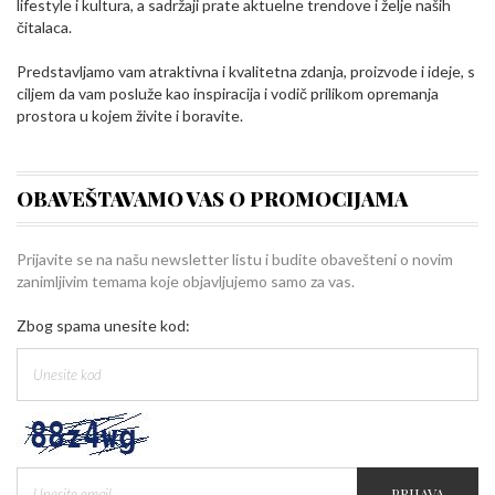
lifestyle i kultura, a sadržaji prate aktuelne trendove i želje naših
čitalaca.
Predstavljamo vam atraktivna i kvalitetna zdanja, proizvode i ideje, s
ciljem da vam posluže kao inspiracija i vodič prilikom opremanja
prostora u kojem živite i boravite.
OBAVEŠTAVAMO VAS O PROMOCIJAMA
Prijavite se na našu newsletter listu i budite obavešteni o novim
zanimljivim temama koje objavljujemo samo za vas.
Zbog spama unesite kod:
PRIJAVA