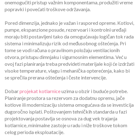
onemogućiti pristup važnim komponentama, produžiti vreme
popravki i povećati troškove održavanja.
Pored dimenzija, jednako je važan i raspored opreme. Kotlovi,
pumpe, ekspanzione posude, rezervoari i kontrolni uređaji
moraju biti postavljeni tako da omogućavaju logičan tok rada
sistema i minimalizuju rizik od međusobnog oštećenja. Pri
tome se vodi računa o pravilnom položaju ventilacionih
otvora, pristupu dimnjaku i sigurnosnim elementima. Već u
ovoj fazi planiranja treba predvideti materijale koji će izdržati
visoke temperature, vlagu i mehanička opterećenja, kako bi
se sprečila prerana oštećenja i česte intervencije.
Dobar
projekat kotlarnice
uzima u obzir i buduće potrebe.
Planiranje prostora sa rezervom za dodatnu opremu, jače
kotlove ili modernizaciju sistema omogućava da se investicija
dugoročno isplati. Poštovanjem tehničkih standarda u fazi
projektovanja postavlja se osnova za dug vek trajanja
kotlarnice, minimalne zastoje u radu i niže troškove tokom
celog perioda eksploatacije.