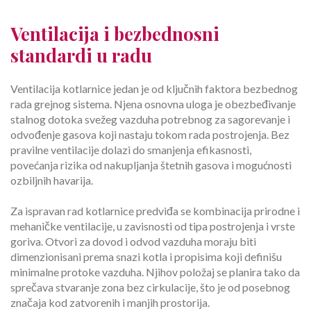
Ventilacija i bezbednosni
standardi u radu
Ventilacija kotlarnice jedan je od ključnih faktora bezbednog
rada grejnog sistema. Njena osnovna uloga je obezbeđivanje
stalnog dotoka svežeg vazduha potrebnog za sagorevanje i
odvođenje gasova koji nastaju tokom rada postrojenja. Bez
pravilne ventilacije dolazi do smanjenja efikasnosti,
povećanja rizika od nakupljanja štetnih gasova i mogućnosti
ozbiljnih havarija.
Za ispravan rad kotlarnice predviđa se kombinacija prirodne i
mehaničke ventilacije, u zavisnosti od tipa postrojenja i vrste
goriva. Otvori za dovod i odvod vazduha moraju biti
dimenzionisani prema snazi kotla i propisima koji definišu
minimalne protoke vazduha. Njihov položaj se planira tako da
sprečava stvaranje zona bez cirkulacije, što je od posebnog
značaja kod zatvorenih i manjih prostorija.