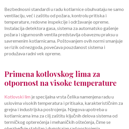
Bezbednosni standardi u radu kotlarnice obuhvataju ne samo
ventilaciju, već i zaštitu od požara, kontrolu pritiska i
temperature, redovne inspekcije i održavanje opreme.
Instalacija detektora gasa, sistema za automatsko gašenje
požara i sigurnosnih ventila predstavlja obaveznu praksu u
savremenim kotlarnicama. Poštovanjem ovih normi smanjuje
se rizik od nezgoda, povećava pouzdanost sistema i
produžava radni vek opreme.
Primena kotlovskog lima za
otpornost na visoke temperature
Kotlovski lim
je specijalna vrsta čelika namenjena radu u
uslovima visokih temperatura i pritisaka, karakterističnim za
grejna i industrijska postrojenja. Njegova upotreba u
kotlarnicama ima za cilj zaštitu ključnih delova sistema od
termičkog opterećenja i mehaničkih oštećenja, čime se
obezbeđuje stabilan i dugotrajan rad postrojenja.