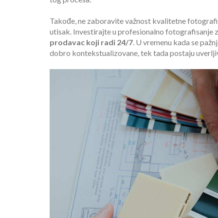
Takođe, ne zaboravite važnost kvalitetne fotografij
utisak. Investirajte u profesionalno fotografisanje 
prodavac koji radi 24/7
. U vremenu kada se pažnja
dobro kontekstualizovane, tek tada postaju uverlji