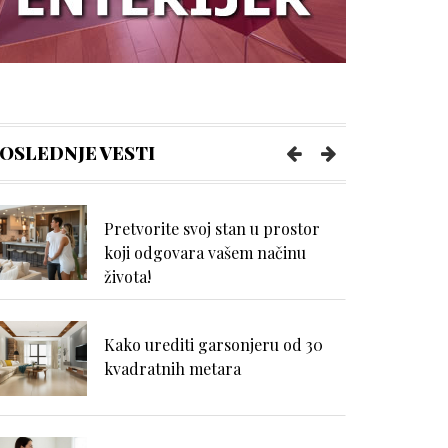
savremenim gradilištima
Kreiranje idealnog ambijenta:
Više od zidova i nameštaja –
OSLEDNJE VESTI
uloga ličnog blagostanja
Pretvorite svoj stan u prostor
koji odgovara vašem načinu
života!
Kako urediti garsonjeru od 30
kvadratnih metara