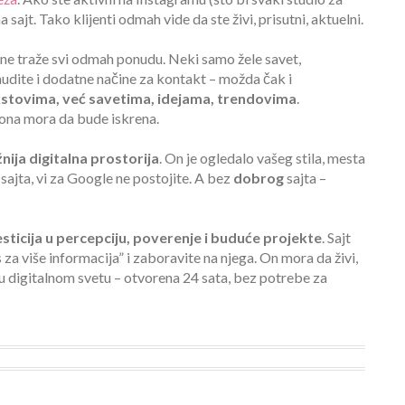
sajt. Tako klijenti odmah vide da ste živi, prisutni, aktuelni.
 – ne traže svi odmah ponudu. Neki samo žele savet,
nudite i dodatne načine za kontakt – možda čak i
kstovima, već savetima, idejama, trendovima
.
ona mora da bude iskrena.
nija digitalna prostorija
. On je ogledalo vašeg stila, mesta
 sajta, vi za Google ne postojite. A bez
dobrog
sajta –
esticija u percepciju, poverenje i buduće projekte
. Sajt
 za više informacija” i zaboravite na njega. On mora da živi,
a u digitalnom svetu – otvorena 24 sata, bez potrebe za