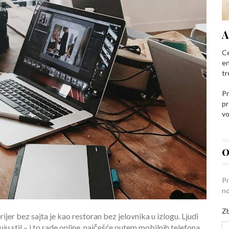
A
Ce
en
tr
Pr
pr
vo
O
Pr
no
Zb
jer bez sajta je kao restoran bez jelovnika u izlogu. Ljudi
ju stil – i to rade online, najčešće putem mobilnih telefona.