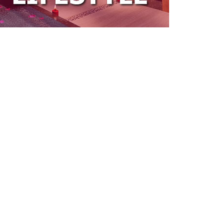
Zašto je telehendler važan na
savremenim gradilištima
Kreiranje idealnog ambijenta:
Više od zidova i nameštaja –
uloga ličnog blagostanja
Pretvorite svoj stan u prostor
koji odgovara vašem načinu
života!
Kako urediti garsonjeru od 30
kvadratnih metara