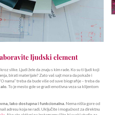
aboravite ljudski element
oz slike. Ljudi žele da znaju s kim rade. Ko su ti ljudi koji
šenja, birati materijale? Zato vaš sajt mora da pokaže i
a “O nama” treba da bude više od suve biografije – treba da
talo
. To je mesto gde se gradi emotivna veza sa klijentom
vna, lako dostupna i funkcionalna
. Nema ništa gore od
email adresu koja ne radi. Uključite i mogućnost za direktnu
eža
. Ako ste aktivni na Instagramu (što bi svaki studio za