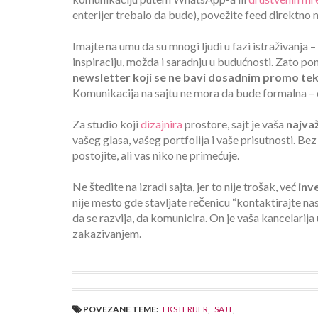
enterijer trebalo da bude), povežite feed direktno na 
Imajte na umu da su mnogi ljudi u fazi istraživanja
inspiraciju, možda i saradnju u budućnosti. Zato po
newsletter koji se ne bavi dosadnim promo te
Komunikacija na sajtu ne mora da bude formalna – 
Za studio koji
dizajnira
prostore, sajt je vaša
najvaž
vašeg glasa, vašeg portfolija i vaše prisutnosti. Bez
postojite, ali vas niko ne primećuje.
Ne štedite na izradi sajta, jer to nije trošak, već
inv
nije mesto gde stavljate rečenicu “kontaktirajte nas
da se razvija, da komunicira. On je vaša kancelarij
zakazivanjem.
POVEZANE TEME:
EKSTERIJER
,
SAJT
,