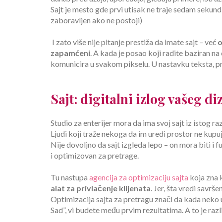
Sajt je mesto gde prvi utisak ne traje sedam sekundi,
zaboravljen ako ne postoji)
I zato više nije pitanje prestiža da imate sajt – već
o
zapamćeni
. A kada je posao koji radite baziran na 
komunicira u svakom pikselu. U nastavku teksta, pr
Sajt: digitalni izlog vašeg di
Studio za enterijer mora da ima svoj sajt iz istog ra
Ljudi koji traže nekoga da im uredi prostor ne kupu
Nije dovoljno da sajt izgleda lepo – on mora biti i
i optimizovan za pretrage.
Tu nastupa
agencija za optimizaciju sajta
koja zna 
alat za privlačenje klijenata
. Jer, šta vredi savr
Optimizacija sajta za pretragu znači da kada neko u
Sad”, vi budete među prvim rezultatima. A to je razl