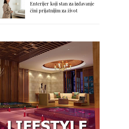
Enterijer koji stan za izdavanje
čini prijatnijim za život
Enterijer inspirisan ostrvskim
životom: kako urediti dom ako
volite more i plažu
Mašina za pranje i sušenje veša:
kada je praktično rešenje, a kada
treba biti oprezan
Kupovina stana na kredit -
Stvarni i skriveni troškovi
dugoročne obaveze