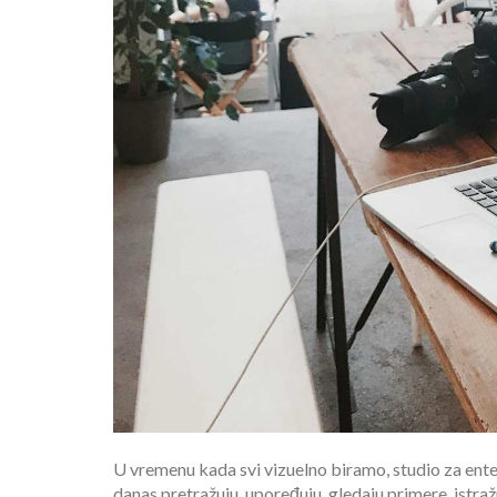
U vremenu kada svi vizuelno biramo, studio za enteri
danas pretražuju, upoređuju, gledaju primere, istražu