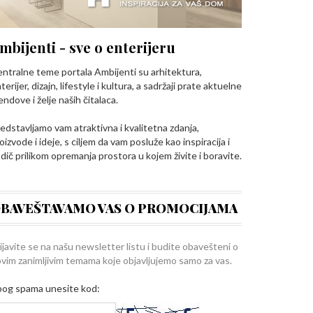
mbijenti - sve o enterijeru
ntralne teme portala Ambijenti su arhitektura,
terijer, dizajn, lifestyle i kultura, a sadržaji prate aktuelne
endove i želje naših čitalaca.
edstavljamo vam atraktivna i kvalitetna zdanja,
oizvode i ideje, s ciljem da vam posluže kao inspiracija i
dič prilikom opremanja prostora u kojem živite i boravite.
BAVEŠTAVAMO VAS O PROMOCIJAMA
ijavite se na našu newsletter listu i budite obavešteni o
vim zanimljivim temama koje objavljujemo samo za vas.
og spama unesite kod: