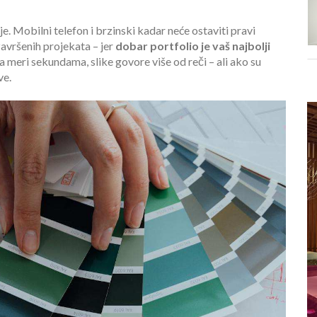
e. Mobilni telefon i brzinski kadar neće ostaviti pravi
završenih projekata – jer
dobar portfolio je vaš najbolji
 meri sekundama, slike govore više od reči – ali ako su
ve.