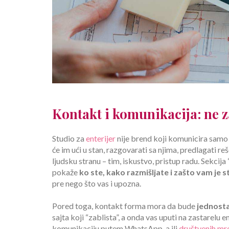
Kontakt i komunikacija: ne z
Studio za
enterijer
nije brend koji komunicira samo kr
će im ući u stan, razgovarati sa njima, predlagati re
ljudsku stranu – tim, iskustvo, pristup radu. Sekcij
pokaže
ko ste, kako razmišljate i zašto vam je s
pre nego što vas i upozna.
Pored toga, kontakt forma mora da bude
jednosta
sajta koji “zablista”, a onda vas uputi na zastarelu 
komunikaciju putem WhatsApp-a ili
društvenih mr