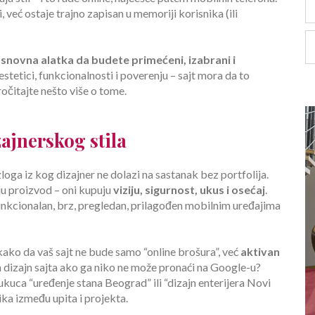
 već ostaje trajno zapisan u memoriji korisnika (ili
snovna alatka da budete primećeni, izabrani i
estetici, funkcionalnosti i poverenju – sajt mora da to
očitajte nešto više o tome.
zajnerskog stila
zloga iz kog dizajner ne dolazi na sastanak bez portfolija.
ju proizvod – oni kupuju
viziju, sigurnost, ukus i osećaj
.
 funkcionalan, brz, pregledan, prilagođen mobilnim uređajima
kako da vaš sajt ne bude samo “online brošura”, već
aktivan
šen dizajn sajta ako ga niko ne može pronaći na Google-u?
kuca “uređenje stana Beograd” ili “dizajn enterijera Novi
ika između upita i projekta.