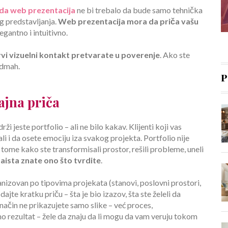
ada web prezentacija
ne bi trebalo da bude samo tehnička
og predstavljanja.
Web prezentacija
mora da priča vašu
egantno i intuitivno.
vi vizuelni kontakt pretvarate u poverenje
. Ako ste
odmah.
P
ajna priča
ži jeste portfolio – ali ne bilo kakav. Klijenti koji vas
i i da osete emociju iza svakog projekta. Portfolio nije
 o tome kako ste transformisali prostor, rešili probleme, uneli
zaista znate ono što tvrdite
.
anizovan po tipovima projekata (stanovi, poslovni prostori,
odajte kratku priču – šta je bio izazov, šta ste želeli da
 način ne prikazujete samo slike – već proces,
amo rezultat – žele da znaju da li mogu da vam veruju tokom