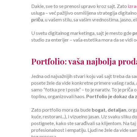
Dakle, sve to se prenosi upravo kroz sajt. Zato
izr
usluga – već pažljivo osmišljena strategija digitaln
priču
, u vašem stilu, sa vašim vrednostima, jasno, el
U svetu digitalnog marketinga, sajt je mesto gde
pr
studio za enterijer – vaša estetika mora da se vidi 
Portfolio: vaša najbolja prod
Jedna od najvažnijih stvari koju vaš sajt treba da sadr
posete žele da vide konkretne primere vašeg rada, al
samo “fotka pre i posle” – to je narativ. To je priča
toplinu, organizovali haos.
Portfolio je dokaz da 
Zato portfolio mora da bude
bogat, detaljan
, org
kuće, restorani...), i vizuelno jasan. Uz svaku sliku d
postignete, kako ste sarađivali sa klijentom. Na taj
profesionalnost i empatiju. Ljudi ne žele da vide s
tog procesa.