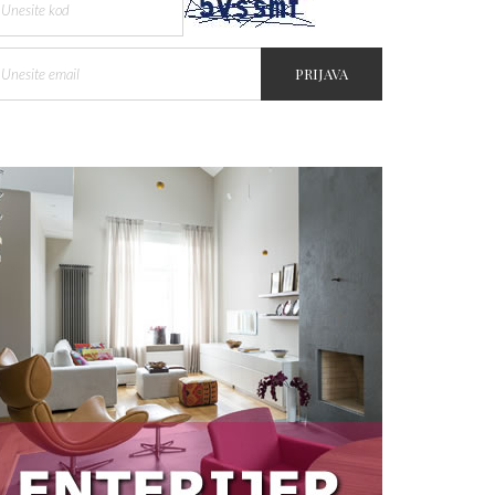
PRIJAVA
Kupovina stana na kredit -
Stvarni i skriveni troškovi
dugoročne obaveze
Zašto je telehendler važan na