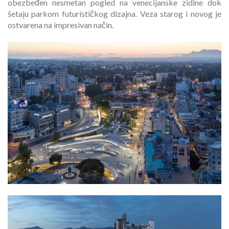
obezbeđen nesmetan pogled na venecijanske zidine dok
šetaju parkom futurističkog dizajna. Veza starog i novog je
ostvarena na impresivan način.