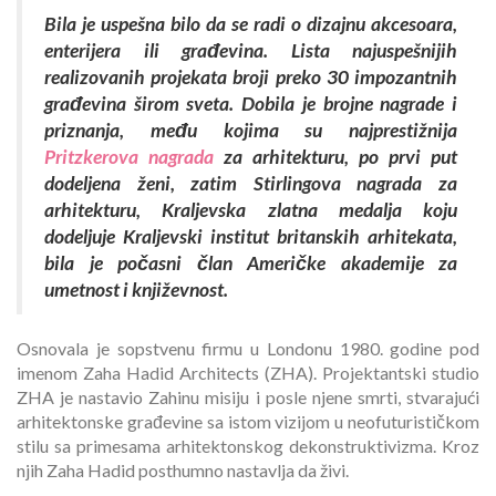
Bila je uspešna bilo da se radi o dizajnu akcesoara,
enterijera ili građevina. Lista najuspešnijih
realizovanih projekata broji preko 30 impozantnih
građevina širom sveta. Dobila je brojne nagrade i
priznanja, među kojima su najprestižnija
Pritzkerova nagrada
za arhitekturu, po prvi put
dodeljena ženi, zatim Stirlingova nagrada za
arhitekturu, Kraljevska zlatna medalja koju
dodeljuje Kraljevski institut britanskih arhitekata,
bila je počasni član Američke akademije za
umetnost i književnost.
Osnovala je sopstvenu firmu u Londonu 1980. godine pod
imenom Zaha Hadid Architects (ZHA). Projektantski studio
ZHA je nastavio Zahinu misiju i posle njene smrti, stvarajući
arhitektonske građevine sa istom vizijom u neofuturističkom
stilu sa primesama arhitektonskog dekonstruktivizma. Kroz
njih Zaha Hadid posthumno nastavlja da živi.