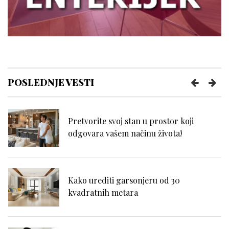
Zašto je telehendler važan na
savremenim gradilištima
Kreiranje idealnog ambijenta: Više od
zidova i nameštaja – uloga ličnog
POSLEDNJE VESTI
blagostanja
Pretvorite svoj stan u prostor koji
odgovara vašem načinu života!
Kako urediti garsonjeru od 30
kvadratnih metara