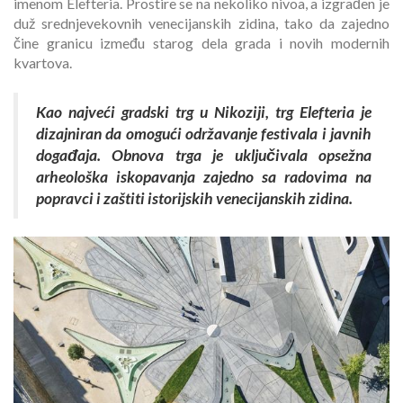
imenom Elefteria. Prostire se na nekoliko nivoa, a izgrađen je
duž srednjevekovnih venecijanskih zidina, tako da zajedno
čine granicu između starog dela grada i novih modernih
kvartova.
Kao najveći gradski trg u Nikoziji, trg Elefteria je
dizajniran da omogući održavanje festivala i javnih
događaja. Obnova trga je uključivala opsežna
arheološka iskopavanja zajedno sa radovima na
popravci i zaštiti istorijskih venecijanskih zidina.