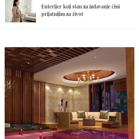
Enterijer koji stan za izdavanje čini
prijatnijim za život
Enterijer inspirisan ostrvskim životom:
kako urediti dom ako volite more i plažu
Mašina za pranje i sušenje veša: kada je
praktično rešenje, a kada treba biti
oprezan
Kupovina stana na kredit - Stvarni i
skriveni troškovi dugoročne obaveze