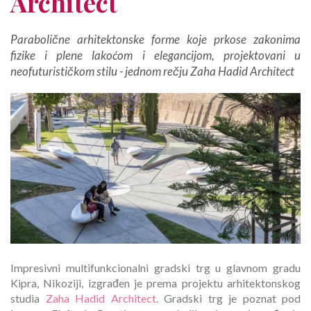
Architect
Parabolične arhitektonske forme koje prkose zakonima
fizike i plene lakoćom i elegancijom, projektovani u
neofuturističkom stilu - jednom rečju Zaha Hadid Architect
Impresivni multifunkcionalni gradski trg u glavnom gradu
Kipra, Nikoziji, izgrađen je prema projektu arhitektonskog
studia
Zaha Hadid Architect
. Gradski trg je poznat pod