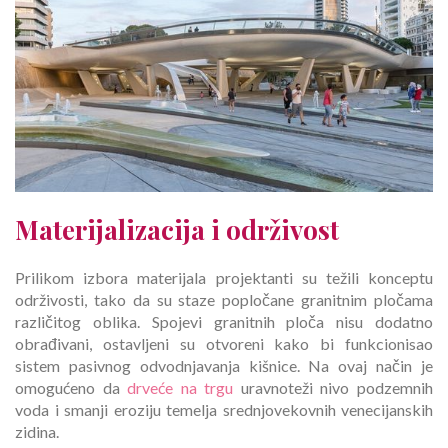
Materijalizacija i održivost
Prilikom izbora materijala projektanti su težili konceptu
održivosti, tako da su staze popločane granitnim pločama
različitog oblika. Spojevi granitnih ploča nisu dodatno
obrađivani, ostavljeni su otvoreni kako bi funkcionisao
sistem pasivnog odvodnjavanja kišnice. Na ovaj način je
omogućeno da
drveće na trgu
uravnoteži nivo podzemnih
voda i smanji eroziju temelja srednjovekovnih venecijanskih
zidina.