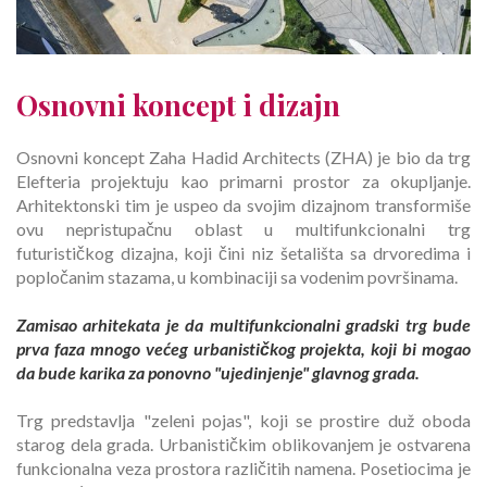
Osnovni koncept i dizajn
Osnovni koncept Zaha Hadid Architects (ZHA) je bio da trg
Elefteria projektuju kao primarni prostor za okupljanje.
Arhitektonski tim je uspeo da svojim dizajnom transformiše
ovu nepristupačnu oblast u multifunkcionalni trg
futurističkog dizajna, koji čini niz šetališta sa drvoredima i
popločanim stazama, u kombinaciji sa vodenim površinama.
Zamisao arhitekata je da multifunkcionalni gradski trg bude
prva faza mnogo većeg urbanističkog projekta, koji bi mogao
da bude karika za ponovno "ujedinjenje" glavnog grada.
Trg predstavlja "zeleni pojas", koji se prostire duž oboda
starog dela grada. Urbanističkim oblikovanjem je ostvarena
funkcionalna veza prostora različitih namena. Posetiocima je