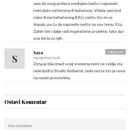
sam da ovog proleća sređujem baštu i napravim
neki plato od betona ili behatona. Videla sam kod
neke firme behatoning BAU, nešto što mi se
dopalo, pa ću da napravim nešto na ovu temu. Eto,
Zahin tim i dalje radi inspirativne projekte, tako da i
ona živi kroz njih.
Sasa
Odgovori
S
04.04.2022 13:20
Zena je bila iznad svog vremena meni se svidja sta
rade ljudi iz Studio Ambienti, rade nesta sto je novo
na nasim prostorima.
Ostavi Komentar