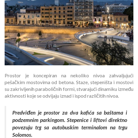
Prostor je koncepiran na nekoliko nivoa zahvaljujući
pešačkim mostovima od betona. Staze, stepeništa i mostovi
su zakrivljenih paraboličnih formi, stvarajući dinamiku između
aktivnosti koje se odvijaju iznad i ispod različitih nivoa.
Predviđen je prostor za dva kafića sa baštama i
podzemnim parkingom. Stepenice i liftovi direktno
povezuju trg sa autobuskim terminalom na trgu
Solomos.