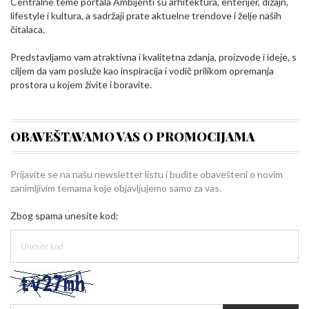
Centralne teme portala Ambijenti su arhitektura, enterijer, dizajn,
lifestyle i kultura, a sadržaji prate aktuelne trendove i želje naših
čitalaca.
Predstavljamo vam atraktivna i kvalitetna zdanja, proizvode i ideje, s
ciljem da vam posluže kao inspiracija i vodič prilikom opremanja
prostora u kojem živite i boravite.
OBAVEŠTAVAMO VAS O PROMOCIJAMA
Prijavite se na našu newsletter listu i budite obavešteni o novim
zanimljivim temama koje objavljujemo samo za vas.
Zbog spama unesite kod: