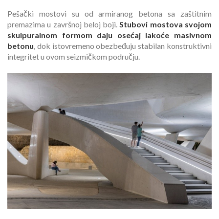
Pešački mostovi su od armiranog betona sa zaštitnim
premazima u završnoj beloj boji.
Stubovi mostova svojom
skulpuralnom formom daju osećaj lakoće masivnom
betonu
, dok istovremeno obezbeđuju stabilan konstruktivni
integritet u ovom seizmičkom području.