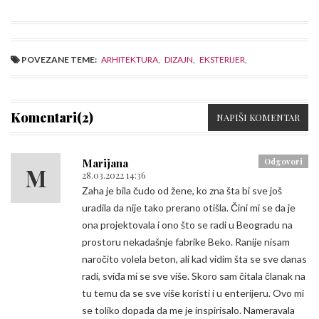
POVEZANE TEME:
ARHITEKTURA
,
DIZAJN
,
EKSTERIJER
,
Komentari(2)
NAPIŠI KOMENTAR
Marijana
Odgovori
M
28.03.2022 14:36
Zaha je bila čudo od žene, ko zna šta bi sve još
uradila da nije tako prerano otišla. Čini mi se da je
ona projektovala i ono što se radi u Beogradu na
prostoru nekadašnje fabrike Beko. Ranije nisam
naročito volela beton, ali kad vidim šta se sve danas
radi, sviđa mi se sve više. Skoro sam čitala članak na
tu temu da se sve više koristi i u enterijeru. Ovo mi
se toliko dopada da me je inspirisalo. Nameravala