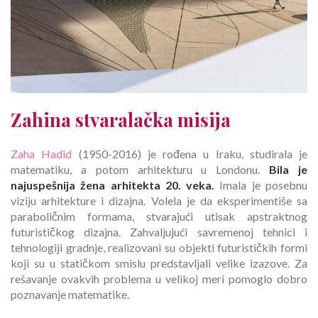
Zahina stvaralačka misija
Zaha Hadid
(1950-2016) je rođena u Iraku, studirala je
matematiku, a potom arhitekturu u Londonu.
Bila je
najuspešnija žena arhitekta 20. veka.
Imala je posebnu
viziju arhitekture i dizajna. Volela je da eksperimentiše sa
paraboličnim formama, stvarajući utisak apstraktnog
futurističkog dizajna. Zahvaljujući savremenoj tehnici i
tehnologiji gradnje, realizovani su objekti futurističkih formi
koji su u statičkom smislu predstavljali velike izazove. Za
rešavanje ovakvih problema u velikoj meri pomoglo dobro
poznavanje matematike.