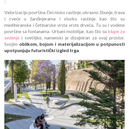
Valorizaciju površina čini nisko rastinje, ukrasno žbunje, trava
i cveće u žardinjerama i visoko rastinje kao što su
mediteranske i četinarske vrsta vrste drveća. Tu su i vodene
površine sa fontanama. Urbani mobilijar, kao što su
klupe za
sedenje
i svetiljke, namenski je dizajniran za ovaj prostor.
Svojim
oblikom, bojom i materijalizacijom u potpunosti
upotpunjuju futuristički izgled trga
.